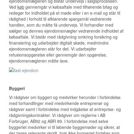
ejendomsmægleren og bistår undervejs i salgsprocessen.
Ved
køb
gennemgår vi købsaftale med tilhørende bilag og
redegør for indholdet på et møde eller i en e-mail og står til
rådighed i forhold til afklarende spørgsmål vedrørende
handlen, som du måtte få undervejs. Vi forhandler med
sælger og dennes ejendomsmægler vedrørende indholdet af
købsaftale. Vi bistår med rådgivning omkring forsikring og
finansiering og udarbejder digitalt skøde, medmindre
ejendomsmægleren står for det. Vi udarbejder
refusionsopgørelse eller gennemgår den opgørelse,
ejendomsmægleren måtte lave.
Byggeri
Vi rådgiver om byggeri og medvirker herunder i forbindelse
med forhandlinger med medvirkende entreprenør og
rådgiver samt i forbindelse med indgåelse af entreprise- og
rådgivningskontrakter. Vi rådgiver om reglerne i AB
Forbruger, AB92 og ABR 89. I forbindelse med selve
byggeriet medvirker vi til løbende byggemøder og sikrer, at
der tages relevante skridt, hvis ikke byggeriet forløber som