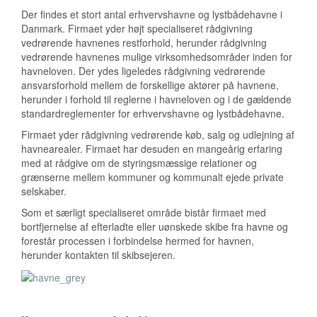
Der findes et stort antal erhvervshavne og lystbådehavne i
Danmark. Firmaet yder højt specialiseret rådgivning
vedrørende havnenes restforhold, herunder rådgivning
vedrørende havnenes mulige virksomhedsområder inden for
havneloven. Der ydes ligeledes rådgivning vedrørende
ansvarsforhold mellem de forskellige aktører på havnene,
herunder i forhold til reglerne i havneloven og i de gældende
standardreglementer for erhvervshavne og lystbådehavne.
Firmaet yder rådgivning vedrørende køb, salg og udlejning af
havnearealer. Firmaet har desuden en mangeårig erfaring
med at rådgive om de styringsmæssige relationer og
grænserne mellem kommuner og kommunalt ejede private
selskaber.
Som et særligt specialiseret område bistår firmaet med
bortfjernelse af efterladte eller uønskede skibe fra havne og
forestår processen i forbindelse hermed for havnen,
herunder kontakten til skibsejeren.