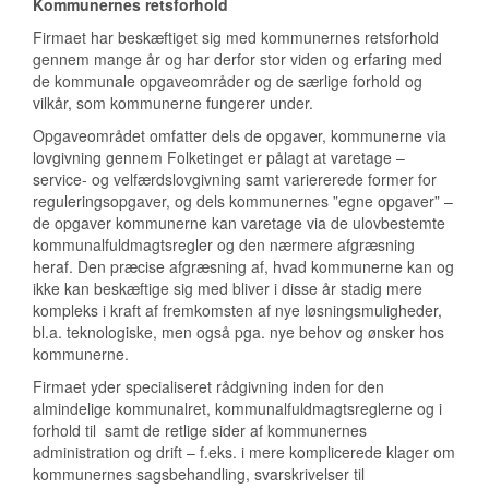
Kommunernes retsforhold
Firmaet har beskæftiget sig med kommunernes retsforhold
gennem mange år og har derfor stor viden og erfaring med
de kommunale opgaveområder og de særlige forhold og
vilkår, som kommunerne fungerer under.
Opgaveområdet omfatter dels de opgaver, kommunerne via
lovgivning gennem Folketinget er pålagt at varetage –
service- og velfærdslovgivning samt variererede former for
reguleringsopgaver, og dels kommunernes ”egne opgaver” –
de opgaver kommunerne kan varetage via de ulovbestemte
kommunalfuldmagtsregler og den nærmere afgræsning
heraf. Den præcise afgræsning af, hvad kommunerne kan og
ikke kan beskæftige sig med bliver i disse år stadig mere
kompleks i kraft af fremkomsten af nye løsningsmuligheder,
bl.a. teknologiske, men også pga. nye behov og ønsker hos
kommunerne.
Firmaet yder specialiseret rådgivning inden for den
almindelige kommunalret, kommunalfuldmagtsreglerne og i
forhold til samt de retlige sider af kommunernes
administration og drift – f.eks. i mere komplicerede klager om
kommunernes sagsbehandling, svarskrivelser til