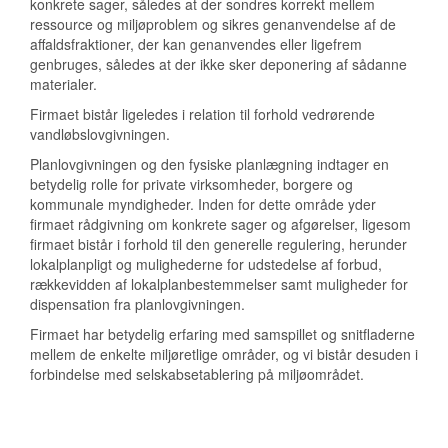
konkrete sager, således at der sondres korrekt mellem
ressource og miljøproblem og sikres genanvendelse af de
affaldsfraktioner, der kan genanvendes eller ligefrem
genbruges, således at der ikke sker deponering af sådanne
materialer.
Firmaet bistår ligeledes i relation til forhold vedrørende
vandløbslovgivningen.
Planlovgivningen og den fysiske planlægning indtager en
betydelig rolle for private virksomheder, borgere og
kommunale myndigheder. Inden for dette område yder
firmaet rådgivning om konkrete sager og afgørelser, ligesom
firmaet bistår i forhold til den generelle regulering, herunder
lokalplanpligt og mulighederne for udstedelse af forbud,
rækkevidden af lokalplanbestemmelser samt muligheder for
dispensation fra planlovgivningen.
Firmaet har betydelig erfaring med samspillet og snitfladerne
mellem de enkelte miljøretlige områder, og vi bistår desuden i
forbindelse med selskabsetablering på miljøområdet.